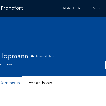
 Francfort
Notre Histoire
Actualit
 Hopmann
Administrateur
0
Suivi
 Comments
Forum Posts