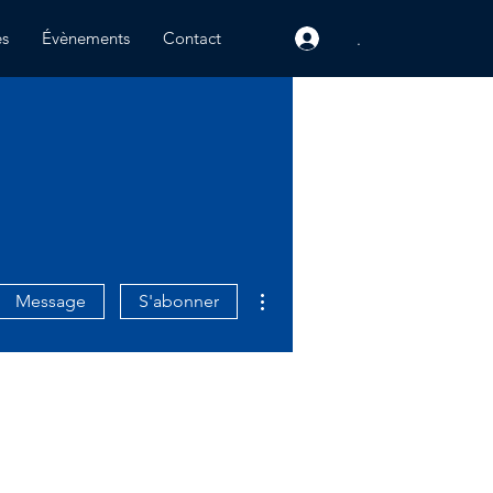
és
Évènements
Contact
.
Plus d'actions
Message
S'abonner