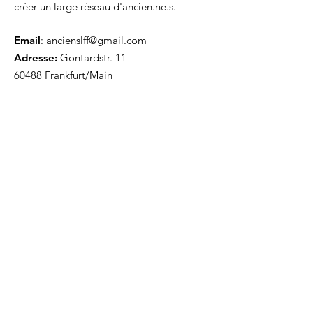
créer un large réseau d'ancien.ne.s.
Email
:
ancienslff@gmail.com
Adresse:
Gontardstr. 11
60488 Frankfurt/Main
Recevez des nouvelles!
Prénom
E-mail
S'inscrire